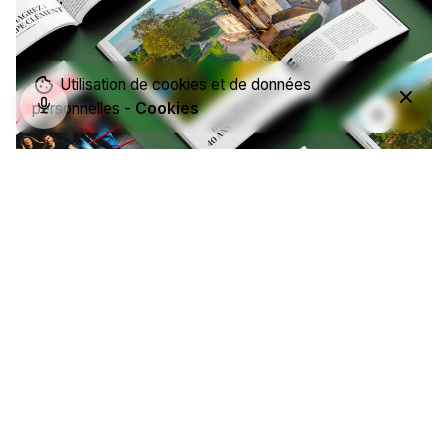
Utilisation de cookies et de données
personnelles -
Cookies
Château Pape Clément
Design digital
Direction Artistique & Design
Photographie & image de marque
Vins & spiritueux
Webdesign & supports print