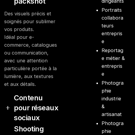
packshot
dirigeants
Portraits
Des visuels précis et
collabora
soignés pour sublimer
teurs
vos produits.
entrepris
Idéal pour e-
e
commerce, catalogues
Reportag
ou communication,
e métier &
avec une attention
entrepris
particulière portée à la
e
lumière, aux textures
Photogra
et aux détails.
phie
Contenu
industrie
&
pour réseaux
artisanat
sociaux
Photogra
Shooting
Création d’images
phie