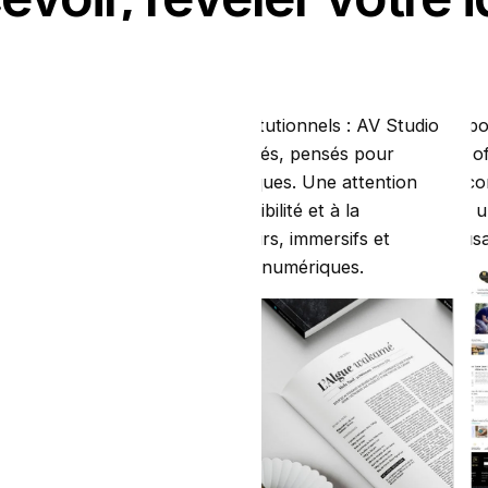
supports
Allier esthétique et clarté digitale
Donner une cohérence à l’ens
int & édition
Design digital & webdesign
Direction artis
, catalogues ou rapports institutionnels : AV Studio
Interfaces web, présentations commerciales ou suppor
AV Studio intervient comme p
 éditoriaux élégants et structurés, pensés pour
Studio imagine des créations visuelles pensées pour o
visuelle et stratégique des m
us et renforcer l’image des marques. Une attention
fluide, cohérente et impactante. Chaque design est c
Direction de campagne, super
 à la hiérarchie visuelle, à la lisibilité et à la
la compréhension des messages tout en conservant un
accompagnement premium : c
afin de créer des supports clairs, immersifs et
artistique premium, contemporaine et adaptée aux usa
d’image globale, durable, coh
ssi bien au print qu’aux usages numériques.