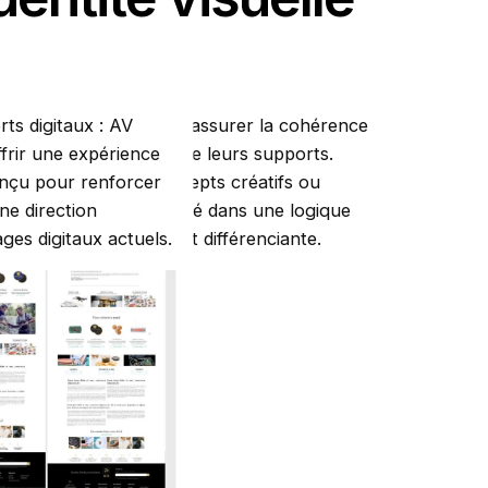
emble
tique globale
ts digitaux : AV
artenaire créatif pour assurer la cohérence
ffrir une expérience
arques sur l’ensemble de leurs supports.
onçu pour renforcer
vision artistique, concepts créatifs ou
e direction
haque projet est pensé dans une logique
ges digitaux actuels.
érente et véritablement différenciante.