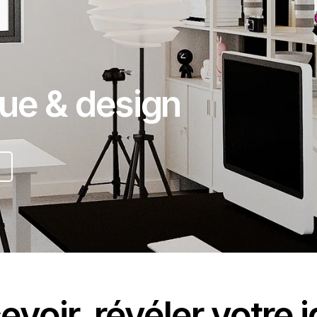
que & design
evoir, révéler votre i