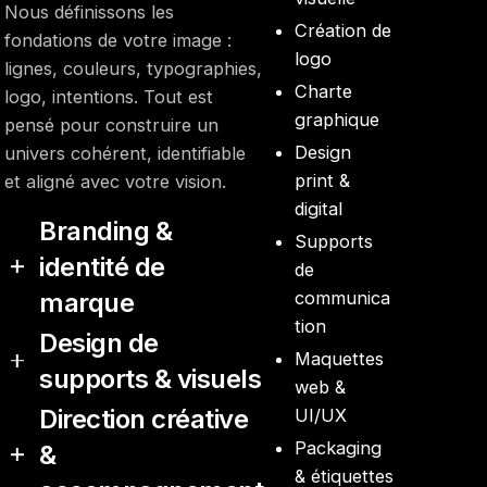
Nous définissons les
Création de
fondations de votre image :
logo
lignes, couleurs, typographies,
Charte
logo, intentions. Tout est
graphique
pensé pour construire un
Design
univers cohérent, identifiable
print &
et aligné avec votre vision.
digital
Branding &
Supports
identité de
de
marque
communica
tion
Design de
Création ou refonte de votre
Maquettes
supports & visuels
identité visuelle : logo, charte
web &
graphique, territoire de
Direction créative
UI/UX
Création de supports print et
marque.
Packaging
&
digitaux : visuels, contenus,
L’objectif est de poser des
& étiquettes
documents de communication.