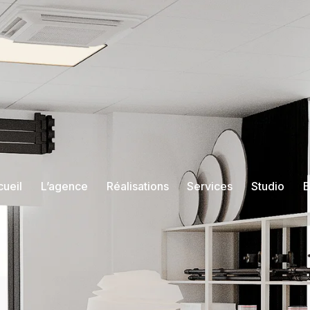
ueil
L’agence
Réalisations
Services
Studio
B