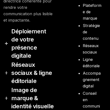
directrice cohérente pour
Plateform
rendre votre
e de
communication plus lisible
marque
et impactante.
Stratégie
Déploiement
de
de votre
contenu
Réseaux
présence
sociaux
digitale
Ligne
Réseaux
Nous mettons en place
éditoriale
sociaux & ligne
une stratégie adaptée à
Accompa
vos supports : site web,
gnement
éditoriale
réseaux sociaux ou
digital
Image de
Nous vous
campagnes. L’objectif est
Conseil
marque &
accompagnons dans la
de renforcer votre
en
structuration de vos
visibilité avec des actions
identité visuelle
communi