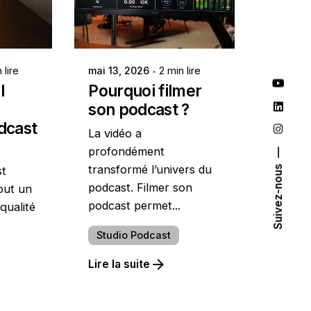
Publié par
V
Gabriel - AV
Studio
 lire
mai 13, 2026
2 min lire
l
Pourquoi filmer
son podcast ?
dcast
La vidéo a
profondément
transformé l’univers du
Suivez-nous
st
podcast. Filmer son
out un
podcast permet...
qualité
Studio Podcast
Lire la suite