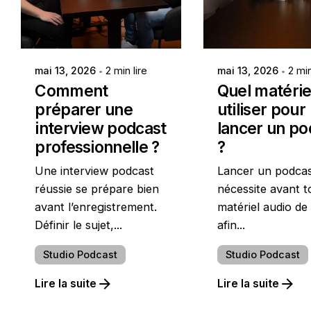
Publié par
Publié par
Gabriel - AV
Gabriel - A
Studio
Studio
mai 13, 2026
2 min lire
mai 13, 2026
2 min
Comment
Quel matérie
préparer une
utiliser pour
interview podcast
lancer un po
professionnelle ?
?
Une interview podcast
Lancer un podca
réussie se prépare bien
nécessite avant t
avant l’enregistrement.
matériel audio de 
Définir le sujet,...
afin...
Studio Podcast
Studio Podcast
Lire la suite
Lire la suite