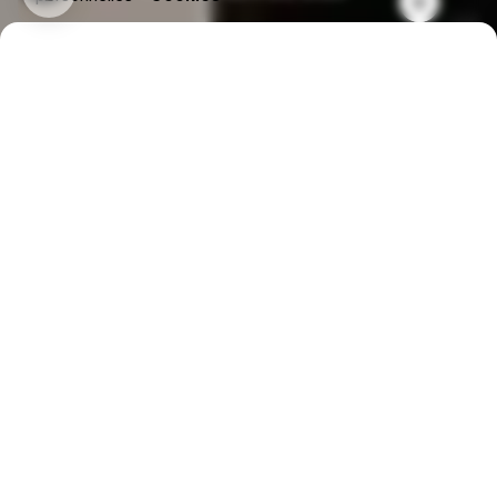
Accueil
Studio Photo
Portraits professionnels en studio pour valoriser votre image
Réalisez des portraits
professionnels en studio à
Périgueux pour valoriser
votre image et votre
communication.
Le studio photo AV STUDIO, situé à Périgueux,
permet de produire des portraits précis et maîtrisés,
dans un environnement entièrement contrôlé. La