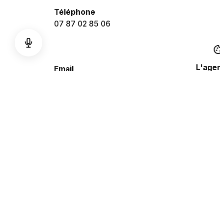
Téléphone
07 87 02 85 06
L'age
Email
Intéressé à travailler avec nous ?
Réalis
hello@avstudio.fr
Studi
Studio
Studio
AV Studio
Périgord, Gironde - FRANCE
Conta