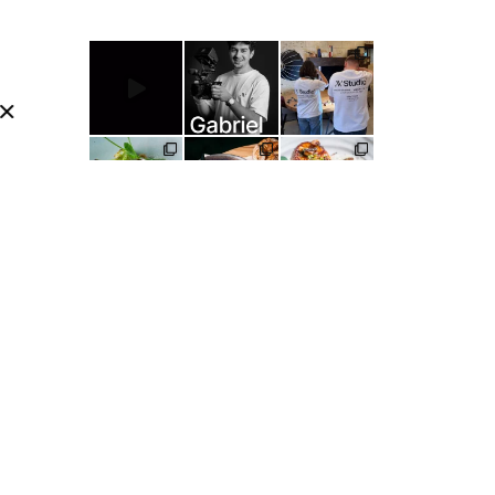
14,00
€
Ajouter au panier
Goodies
que
suelle
itale