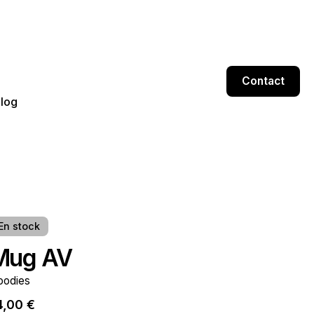
Contact
log
En stock
Mug AV
oodies
4,00
€