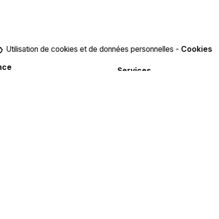
Utilisation de cookies et de données personnelles -
Cookies
nce
Services
Photographie & image de mar
ations
Vidéaste & production audiovi
o
Communication & stratégie dig
 Photo
Direction artistique & design
 Podcast
Consulting & formations
ct
Blog